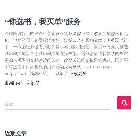
“你选书，我买单”服务
互联网时代，图书馆中普遍存在文献供需矛盾：读者文献需求多元
化，但个体图书馆受经济制约，遵循二八率采购文献；多数图书馆
中，一方面很多读者文献的需求不能得到满足，而另一方面大量低
利用率文献甚至零利用率文献充斥书架。这些矛盾迫切要求图书馆
采购人员重构文献建设的策略，改变传统的文献采购模式。国外图
书馆正着手计划实施的用户驱动采购模式（patron driven
acquisition，简称PDA），颠覆了
阅读更多…
由
willsen
，
4 年
前
搜
搜索…
索
：
近期文章